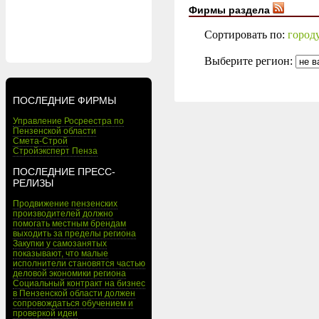
Фирмы раздела
Сортировать по:
город
Выберите регион:
ПОСЛЕДНИЕ ФИРМЫ
Управление Росреестра по
Пензенской области
Смета-Строй
Стройэксперт Пенза
ПОСЛЕДНИЕ ПРЕСС-
РЕЛИЗЫ
Продвижение пензенских
производителей должно
помогать местным брендам
выходить за пределы региона
Закупки у самозанятых
показывают, что малые
исполнители становятся частью
деловой экономики региона
Социальный контракт на бизнес
в Пензенской области должен
сопровождаться обучением и
проверкой идеи