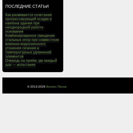
ПОСЛЕДНИЕ СТАТЬИ
Как развивается сочетание
прогрессирующей осадки и
наклона здания при
неоднородной работе
основания
Комбинированное смещение
стальных опор при совместном
влиянии коррозионного
утонения сечения и
температурных удлинений
элементов
Очередь на приём, где каждый
шаг — испытание
© 2013-
2026
Бизнес Пенза