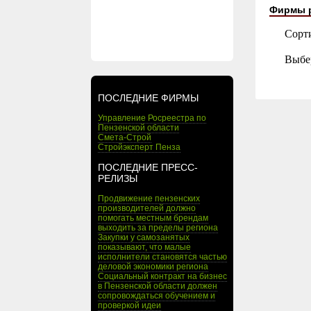
Фирмы 
Сорт
Выбе
ПОСЛЕДНИЕ ФИРМЫ
Управление Росреестра по
Пензенской области
Смета-Строй
Стройэксперт Пенза
ПОСЛЕДНИЕ ПРЕСС-
РЕЛИЗЫ
Продвижение пензенских
производителей должно
помогать местным брендам
выходить за пределы региона
Закупки у самозанятых
показывают, что малые
исполнители становятся частью
деловой экономики региона
Социальный контракт на бизнес
в Пензенской области должен
сопровождаться обучением и
проверкой идеи