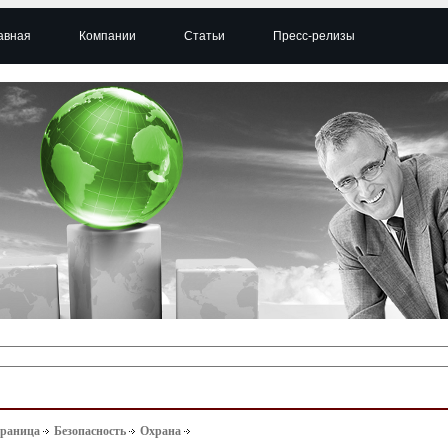
авная
Компании
Статьи
Пресс-релизы
траница
Безопасность
Охрана