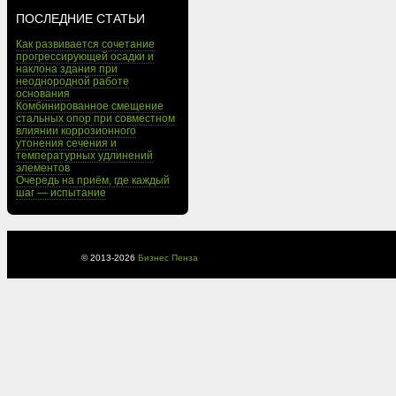
ПОСЛЕДНИЕ СТАТЬИ
Как развивается сочетание
прогрессирующей осадки и
наклона здания при
неоднородной работе
основания
Комбинированное смещение
стальных опор при совместном
влиянии коррозионного
утонения сечения и
температурных удлинений
элементов
Очередь на приём, где каждый
шаг — испытание
© 2013-
2026
Бизнес Пенза