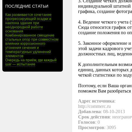
3. Создание четких долж
индивидуальной штатной 
ПОСЛЕДНИЕ СТАТЬИ
графика, создание фотогр
Как развивается сочетание
прогрессирующей осадки и
4. Ведение четкого учета
наклона здания при
Сюда относится график от
неоднородной работе
основания
создание положения по оп
Комбинированное смещение
стальных опор при совместном
5. Законное оформление и
влиянии коррозионного
утонения сечения и
этой задачи кадрового уче
температурных удлинений
должностных лиц, ведени
элементов
Очередь на приём, где каждый
К дополнительным возмо
шаг — испытание
единиц, данных которых д
четкой статистики по ходу
Поэтому, если Ваша орган
поможем Вам разобраться 
Адрес источника
:
http://commerc.ru
Добавлена
: 08-10-2013
Срок действия
: неограни
Голосов
: 0
Просмотров
: 3095