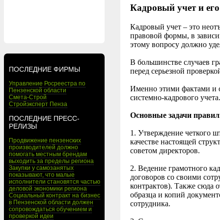
Кадровый учет и его
Кадровый учет – это неот
правовой формы, в зависи
этому вопросу должно уде
В большинстве случаев г
ПОСЛЕДНИЕ ФИРМЫ
перед серьезной проверко
Управление Росреестра по
Именно этими фактами и о
Пензенской области
системно-кадрового учета
Смета-Строй
Стройэксперт Пенза
Основные задачи правиль
ПОСЛЕДНИЕ ПРЕСС-
РЕЛИЗЫ
1. Утверждение четкого шт
Продвижение пензенских
качестве настоящей струк
производителей должно
советом директоров.
помогать местным брендам
выходить за пределы региона
2. Ведение грамотного ка
Закупки у самозанятых
показывают, что малые
договоров со своими сотр
исполнители становятся частью
контрактов). Также сюда 
деловой экономики региона
образца и копий документ
Социальный контракт на бизнес
в Пензенской области должен
сотрудника.
сопровождаться обучением и
проверкой идеи