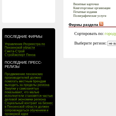
Визитные карточки
Книготорговые организации
Печатные издания
Полиграфические услуги
Фирмы раздела
Сортировать по:
город
ПОСЛЕДНИЕ ФИРМЫ
Выберите регион:
Управление Росреестра по
Пензенской области
Смета-Строй
Стройэксперт Пенза
ПОСЛЕДНИЕ ПРЕСС-
РЕЛИЗЫ
Продвижение пензенских
производителей должно
помогать местным брендам
выходить за пределы региона
Закупки у самозанятых
показывают, что малые
исполнители становятся частью
деловой экономики региона
Социальный контракт на бизнес
в Пензенской области должен
сопровождаться обучением и
проверкой идеи