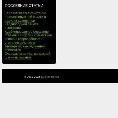
ПОСЛЕДНИЕ СТАТЬИ
Как развивается сочетание
прогрессирующей осадки и
наклона здания при
неоднородной работе
основания
Комбинированное смещение
стальных опор при совместном
влиянии коррозионного
утонения сечения и
температурных удлинений
элементов
Очередь на приём, где каждый
шаг — испытание
© 2013-
2026
Бизнес Пенза