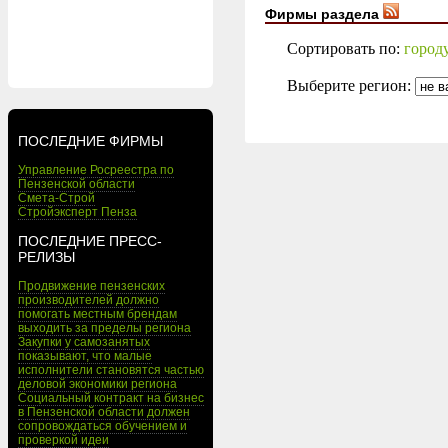
Фирмы раздела
Сортировать по:
город
Выберите регион:
ПОСЛЕДНИЕ ФИРМЫ
Управление Росреестра по
Пензенской области
Смета-Строй
Стройэксперт Пенза
ПОСЛЕДНИЕ ПРЕСС-
РЕЛИЗЫ
Продвижение пензенских
производителей должно
помогать местным брендам
выходить за пределы региона
Закупки у самозанятых
показывают, что малые
исполнители становятся частью
деловой экономики региона
Социальный контракт на бизнес
в Пензенской области должен
сопровождаться обучением и
проверкой идеи