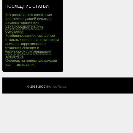
ПОСЛЕДНИЕ СТАТЬИ
Как развивается сочетание
прогрессирующей осадки и
наклона здания при
неоднородной работе
основания
Комбинированное смещение
стальных опор при совместном
влиянии коррозионного
утонения сечения и
температурных удлинений
элементов
Очередь на приём, где каждый
шаг — испытание
© 2013-
2026
Бизнес Пенза