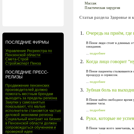
Массаж
Пластическая хирургия
Статьи раздела Здоровье и 
1.
Очередь на приём, гд
ПОСЛЕДНИЕ ФИРМЫ
В Пензе люди стоят в длинных о
ожидания.
Управление Росреестра по
...
подробнее
Пензенской области
Смета-Строй
2.
Когда лицо говорит “н
Стройэксперт Пенза
В Пензе пациенты сталкиваются 
ПОСЛЕДНИЕ ПРЕСС-
процедур и сервисом.
РЕЛИЗЫ
...
подробнее
Продвижение пензенских
3.
Зубная боль на выходн
производителей должно
помогать местным брендам
выходить за пределы региона
В Пензе найти свободное время 
Закупки у самозанятых
лишние часы.
показывают, что малые
...
подробнее
исполнители становятся частью
деловой экономики региона
4.
Руки, которые не успе
Социальный контракт на бизнес
в Пензенской области должен
сопровождаться обучением и
В Пензе чаще всего замечаешь, к
проверкой идеи