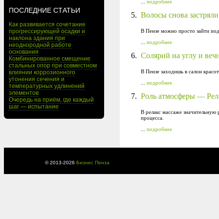
...
подробнее
ПОСЛЕДНИЕ СТАТЬИ
5.
Волосы снова застрял
Как развивается сочетание
прогрессирующей осадки и
В Пензе можно просто зайти под
наклона здания при
...
подробнее
неоднородной работе
основания
6.
Солярий на углу и веч
Комбинированное смещение
стальных опор при совместном
В Пензе заходишь в салон красоты
влиянии коррозионного
утонения сечения и
...
подробнее
температурных удлинений
элементов
7.
Роль атмосферы — Рел
Очередь на приём, где каждый
шаг — испытание
В релакс массаже значительную 
процесса.
...
подробнее
© 2013-
2026
Бизнес Пенза