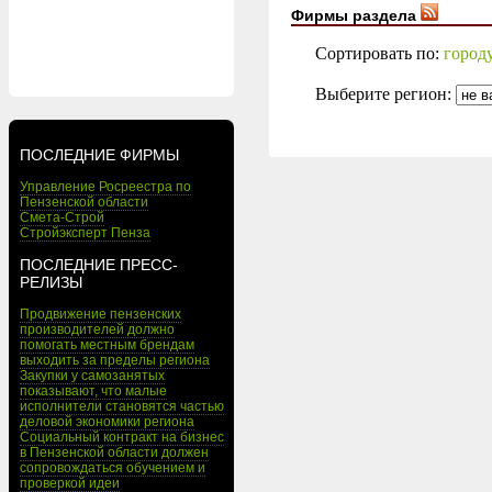
Фирмы раздела
Сортировать по:
город
Выберите регион:
ПОСЛЕДНИЕ ФИРМЫ
Управление Росреестра по
Пензенской области
Смета-Строй
Стройэксперт Пенза
ПОСЛЕДНИЕ ПРЕСС-
РЕЛИЗЫ
Продвижение пензенских
производителей должно
помогать местным брендам
выходить за пределы региона
Закупки у самозанятых
показывают, что малые
исполнители становятся частью
деловой экономики региона
Социальный контракт на бизнес
в Пензенской области должен
сопровождаться обучением и
проверкой идеи