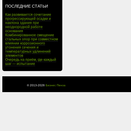
ПОСЛЕДНИЕ СТАТЬИ
Как развивается сочетание
прогрессирующей осадки и
наклона здания при
неоднородной работе
основания
Комбинированное смещение
стальных опор при совместном
влиянии коррозионного
утонения сечения и
температурных удлинений
элементов
Очередь на приём, где каждый
шаг — испытание
© 2013-
2026
Бизнес Пенза