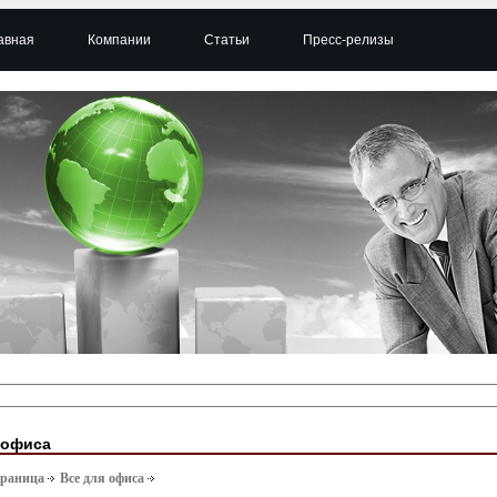
авная
Компании
Статьи
Пресс-релизы
 офиса
траница
Все для офиса